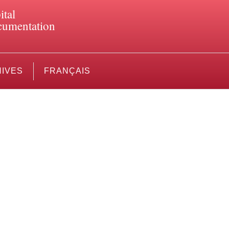
ital
umentation
IVES
FRANÇAIS