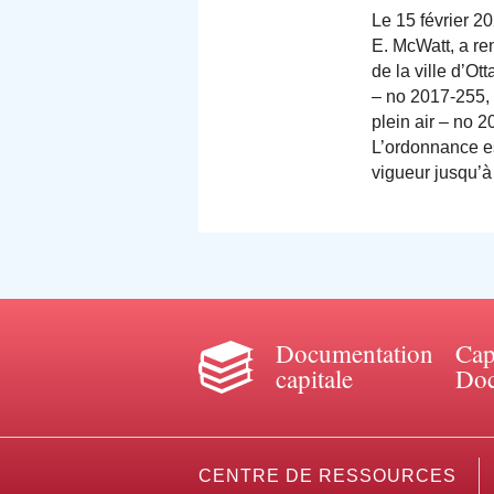
Le 15 février 20
E. McWatt, a r
de la ville d’O
– no 2017‑255, 
plein air – no 2
L’ordonnance es
vigueur jusqu’à
Documentation
Cap
capitale
Doc
CENTRE DE RESSOURCES