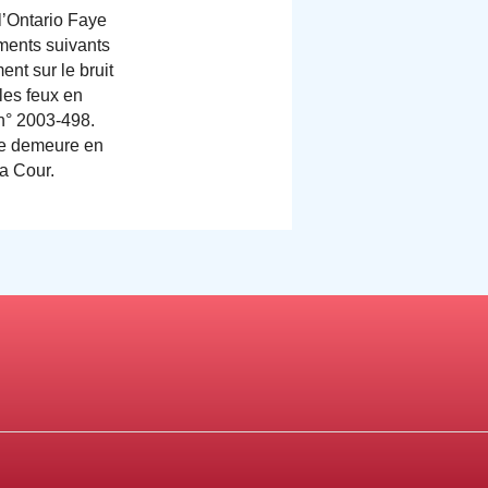
 l’Ontario Faye
ements suivants
nt sur le bruit
les feux en
 n° 2003-498.
lle demeure en
la Cour.