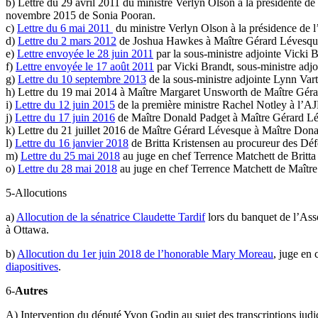
b) Lettre du 29 avril 2011 du ministre Verlyn Olson à la présidente de
novembre 2015 de Sonia Pooran.
c)
Lettre du 6 mai 2011
du ministre Verlyn Olson à la présidence de 
d)
Lettre du 2 mars 2012
de Joshua Hawkes à Maître Gérard Lévesque:
e)
Lettre envoyée le 28 juin 2011
par la sous-ministre adjointe Vicki 
f)
Lettre envoyée le 17 août 2011
par Vicki Brandt, sous-ministre adj
g)
Lettre du 10 septembre 2013
de la sous-ministre adjointe Lynn Vart
h) Lettre du 19 mai 2014 à Maître Margaret Unsworth de Maître Gér
i)
Lettre du 12 juin 2015
de la première ministre Rachel Notley à l’A
j)
Lettre du 17 juin 2016
de Maître Donald Padget à Maître Gérard L
k) Lettre du 21 juillet 2016 de Maître Gérard Lévesque à Maître Dona
l)
Lettre du 16 janvier 2018
de Britta Kristensen au procureur des Déf
m)
Lettre du 25 mai 2018
au juge en chef Terrence Matchett de Britta
o)
Lettre du 28 mai 2018
au juge en chef Terrence Matchett de Maîtr
5-Allocutions
a)
Allocution de la sénatrice Claudette Tardif
lors du banquet de l’Ass
à Ottawa.
b)
Allocution du 1er juin 2018 de l’honorable Mary Moreau
, juge en
diapositives
.
6-
Autres
A) Intervention du député Yvon Godin au sujet des transcriptions judi