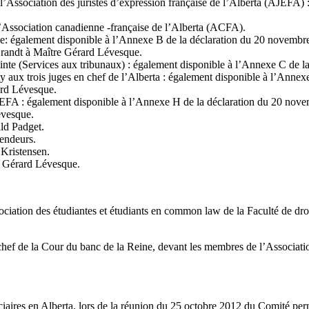
 l’Association des juristes d’expression française de l’Alberta (AJEFA)
l’Association canadienne -française de l’Alberta (ACFA).
 également disponible à l’Annexe B de la déclaration du 20 novembr
Brandt à Maître Gérard Lévesque.
ointe (Services aux tribunaux) : également disponible à l’Annexe C de 
y aux trois juges en chef de l’Alberta : également disponible à l’Annex
ard Lévesque.
JEFA : également disponible à l’Annexe H de la déclaration du 20 nov
évesque.
ld Padget.
endeurs.
 Kristensen.
e Gérard Lévesque.
ociation des étudiantes et étudiants en common law de la Faculté de dro
 chef de la Cour du banc de la Reine, devant les membres de l’Associatio
ciaires en Alberta, lors de la réunion du 25 octobre 2012 du Comité pe