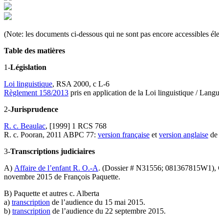
(Note: les documents ci-dessous qui ne sont pas encore accessibles él
Table des matières
1-
Législation
Loi linguistique
, RSA 2000, c L-6
Règlement 158/2013
pris en application de la Loi linguistique / Lan
2-
Jurisprudence
R. c. Beaulac
, [1999] 1 RCS 768
R. c. Pooran, 2011 ABPC 77:
version française
et
version anglaise
de 
3-
Transcriptions judiciaires
A)
Affaire de l’enfant R. O.-A
. (Dossier # N31556; 081367815W1), Co
novembre 2015 de François Paquette.
B) Paquette et autres c. Alberta
a)
transcription
de l’audience du 15 mai 2015.
b)
transcription
de l’audience du 22 septembre 2015.