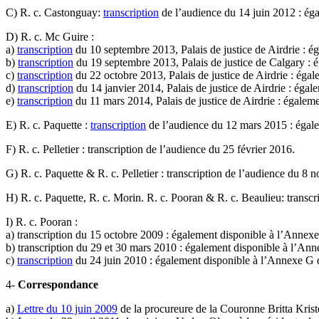
C) R. c. Castonguay:
transcription
de l’audience du 14 juin 2012 : ég
D) R. c. Mc Guire :
a)
transcription
du 10 septembre 2013, Palais de justice de Airdrie : 
b)
transcription
du 19 septembre 2013, Palais de justice de Calgary :
c)
transcription
du 22 octobre 2013, Palais de justice de Airdrie : ég
d)
transcription
du 14 janvier 2014, Palais de justice de Airdrie : ég
e)
transcription
du 11 mars 2014, Palais de justice de Airdrie : égalem
E) R. c. Paquette :
transcription
de l’audience du 12 mars 2015 : égale
F) R. c. Pelletier : transcription de l’audience du 25 février 2016.
G) R. c. Paquette & R. c. Pelletier : transcription de l’audience du 
H) R. c. Paquette, R. c. Morin. R. c. Pooran & R. c. Beaulieu: trans
I) R. c. Pooran :
a) transcription du 15 octobre 2009 : également disponible à l’Anne
b) transcription du 29 et 30 mars 2010 : également disponible à l’An
c)
transcription
du 24 juin 2010 : également disponible à l’Annexe G 
4-
Correspondance
a)
Lettre du 10 juin 2009
de la procureure de la Couronne Britta Kriste