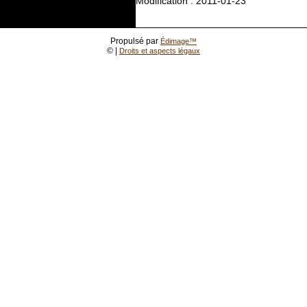
Modification : 2011-01-23
Propulsé par
Édimage™
©
|
Droits et aspects légaux