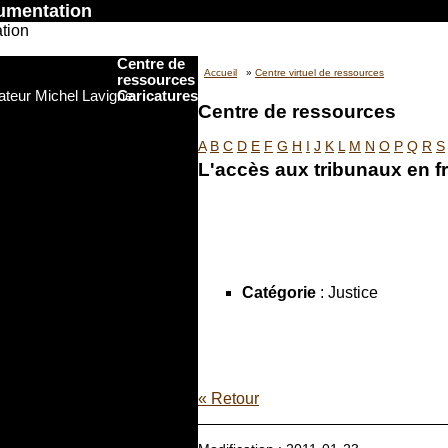
cumentation
Écrivez-nous
Centre de
Accueil
»
Centre virtuel de ressources
ressources
Caricatures
Centre de ressources
A
B
C
D
E
F
G
H
I
J
K
L
M
N
O
P
Q
R
S
L'accès aux tribunaux en f
Catégorie
: Justice
« Retour