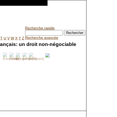
English
Recherche rapide
Recherche avancée
T
U
V
W
X
Y
Z
rançais: un droit non-négociable