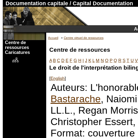
Documentation capitale / Capital Documentation
A
Accueil
»
Centre virtuel de ressources
Centre de
ressources
Centre de ressources
Caricatures
A
B
C
D
E
F
G
H
I
J
K
L
M
N
O
P
Q
R
S
T
U
V
Le droit de l'interprétation bili
[
English
]
Auteurs: L'honorab
Bastarache
, Naiomi 
LL.L., Regan Morris,
Christopher Essert,
Format: couverture 